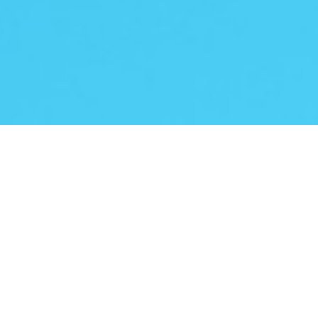
BENEFICI DEL
PRODOTTO
L'insalata iceberg contiene provitamina A,
vitamina B e C. Ha inoltre un buon
apporto di fibre, utile per la regolarità
intestinale.