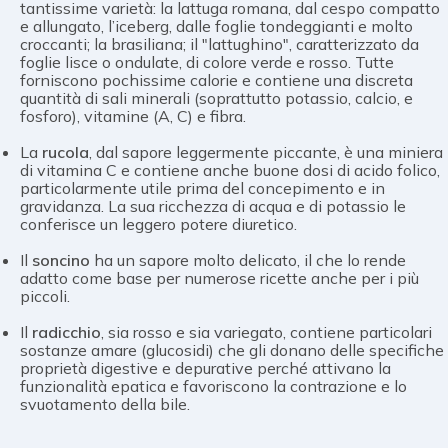
tantissime varietà: la lattuga romana, dal cespo compatto
e allungato, l’iceberg, dalle foglie tondeggianti e molto
croccanti; la brasiliana; il "lattughino", caratterizzato da
foglie lisce o ondulate, di colore verde e rosso. Tutte
forniscono pochissime calorie e contiene una discreta
quantità di sali minerali (soprattutto potassio, calcio, e
fosforo), vitamine (A, C) e fibra.
La
rucola
, dal sapore leggermente piccante, è una miniera
di vitamina C e contiene anche buone dosi di acido folico,
particolarmente utile prima del concepimento e in
gravidanza. La sua ricchezza di acqua e di potassio le
conferisce un leggero potere diuretico.
Il
soncino
ha un sapore molto delicato, il che lo rende
adatto come base per numerose ricette anche per i più
piccoli.
Il
radicchio
, sia rosso e sia variegato, contiene particolari
sostanze amare (glucosidi) che gli donano delle specifiche
proprietà digestive e depurative perché attivano la
funzionalità epatica e favoriscono la contrazione e lo
svuotamento della bile.