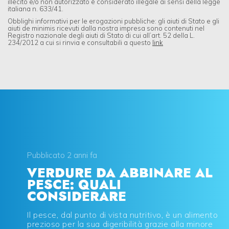
illecito e/o non autorizzato è considerato illegale ai sensi della legge
italiana n. 633/41.
Obblighi informativi per le erogazioni pubbliche: gli aiuti di Stato e gli
aiuti de minimis ricevuti dalla nostra impresa sono contenuti nel
Registro nazionale degli aiuti di Stato di cui all’art. 52 della L.
234/2012 a cui si rinvia e consultabili a questo
link
Pubblicato 2 anni fa
VERDURE DA ABBINARE AL
PESCE: QUALI
CONSIDERARE
Il pesce, dal punto di vista nutritivo, è un alimento
prezioso per la sua digeribilità grazie alla minore