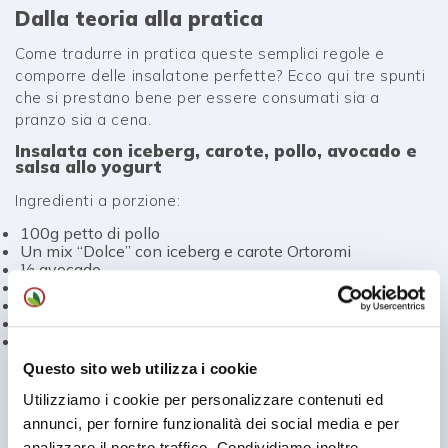
Dalla teoria alla pratica
Come tradurre in pratica queste semplici regole e
comporre delle insalatone perfette? Ecco qui tre spunti
che si prestano bene per essere consumati sia a
pranzo sia a cena.
Insalata con iceberg, carote, pollo, avocado e
salsa allo yogurt
Ingredienti a porzione:
100g petto di pollo
Un mix “Dolce” con iceberg e carote Ortoromi
½ avocado
Yogurt magro
Un cucchiaino d’olio
Sale e pepe
Succo di limone
Questo sito web utilizza i cookie
Preparazione
Utilizziamo i cookie per personalizzare contenuti ed
Cuoci il petto di pollo tagliato a listarelle alla piastra
annunci, per fornire funzionalità dei social media e per
con un filo d’olio, sale e pepe. Prepara la salsa allo
analizzare il nostro traffico. Condividiamo inoltre