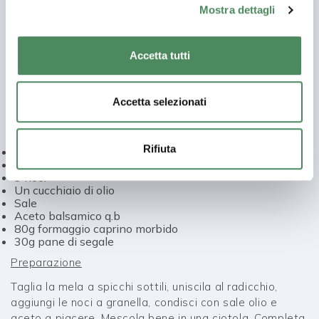
Mostra dettagli
in una ciotola con i pomodorini tagliati a metà, la rucola,
i ceci, la feta, un filo d’olio, pepe a piacere e la menta
tritata.
Accetta tutti
Insalata di radicchio, mela verde, noci, caprino
Accetta selezionati
e crostini di pane di segale
Ingredienti:
Rifiuta
80g Insalata di radicchio variegato di castelfranco i.g.p.
½ mela granny smith
3 noci
Un cucchiaio di olio
Sale
Aceto balsamico q.b
80g formaggio caprino morbido
30g pane di segale
Preparazione
Taglia la mela a spicchi sottili, uniscila al radicchio,
aggiungi le noci a granella, condisci con sale olio e
aceto a piacere. Mescola bene in una ciotola. Completa