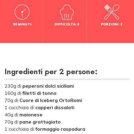
50 MINUTI
DIFFICOLTÀ: 3
PORZIONI: 2
Ingredienti per 2 persone:
230g di
peperoni dolci siciliani
160g di
filetti di tonno
70g di
Cuore di Iceberg OrtoRomi
1 cucchiaio di
capperi dissalati
40g di
maionese
70g di
pane grattugiato
1 cucchiaio di
formaggio raspadura