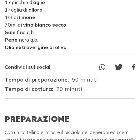
1 spicchio d’
aglio
1 foglia di
alloro
1/4 di
limone
70ml di
vino bianco secco
Sale
fino q.b.
Pepe
nero q.b.
Olio
extravergine di oliva
Condividi sui social:
Tempo di preparazione:
50 minuti
Tempo di cottura:
20 minuti
PREPARAZIONE
Con un coltellino eliminare il picciolo dei peperoni ed i semi