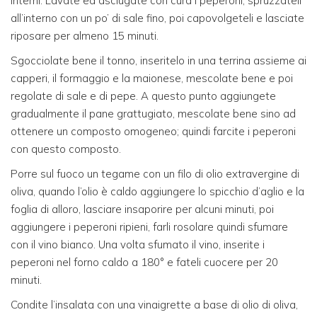
interni. Lavate ed asciugate con cura i peperoni, spruzzateli
all’interno con un po’ di sale fino, poi capovolgeteli e lasciate
riposare per almeno 15 minuti.
Sgocciolate bene il tonno, inseritelo in una terrina assieme ai
capperi, il formaggio e la maionese, mescolate bene e poi
regolate di sale e di pepe. A questo punto aggiungete
gradualmente il pane grattugiato, mescolate bene sino ad
ottenere un composto omogeneo; quindi farcite i peperoni
con questo composto.
Porre sul fuoco un tegame con un filo di olio extravergine di
oliva, quando l’olio è caldo aggiungere lo spicchio d’aglio e la
foglia di alloro, lasciare insaporire per alcuni minuti, poi
aggiungere i peperoni ripieni, farli rosolare quindi sfumare
con il vino bianco. Una volta sfumato il vino, inserite i
peperoni nel forno caldo a 180° e fateli cuocere per 20
minuti.
Condite l’insalata con una vinaigrette a base di olio di oliva,