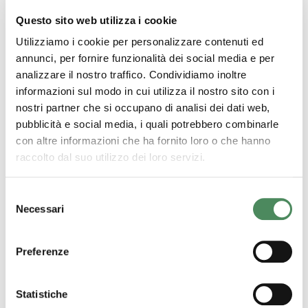
Quali sono i controlli che effettuate
Questo sito web utilizza i cookie
sugli estratti?
Utilizziamo i cookie per personalizzare contenuti ed
annunci, per fornire funzionalità dei social media e per
analizzare il nostro traffico. Condividiamo inoltre
informazioni sul modo in cui utilizza il nostro sito con i
All’accettazione tutte le materie prime vengono
nostri partner che si occupano di analisi dei dati web,
controllate per valutare la qualità del prodotto dal punto
pubblicità e social media, i quali potrebbero combinarle
di vista visivo.
con altre informazioni che ha fornito loro o che hanno
Il prodotto deve essere sano, integro, privo di marciumi e
raccolto dal suo utilizzo dei loro servizi.
muffe, con profumo e gusto caratteristico.
I soli “difetti” ammessi riguardano il colore della buccia e il
Selezione
calibro del prodotto dato che non pregiudicano la bontà
Necessari
del
dell’estratto finale. I controlli in questa fase riguardano il
consenso
grado di maturazione, il grado Brix (zuccheri) nonché il
pH.
Preferenze
Ad ogni produzione vengono previsti i seguenti controlli:
pH, zuccheri, colore e prova di assaggio.
Inoltre in base a un piano di campionamento interno
Statistiche