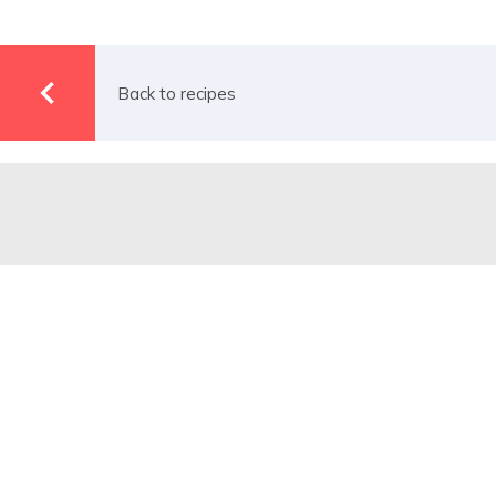
Back to recipes
We are partners of nature and we
are committed every day to ensure
respect for the environment and
guarantee the genuineness of our
products.