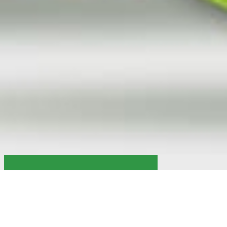
Company
- Values