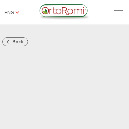
ENG
Back