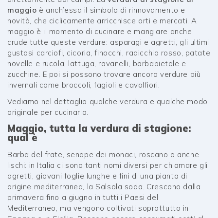
maggio
è anch’essa il simbolo di rinnovamento e
novità, che ciclicamente arricchisce orti e mercati. A
maggio è il momento di cucinare e mangiare anche
crude tutte queste verdure: asparagi e agretti, gli ultimi
gustosi carciofi, cicoria, finocchi, radicchio rosso, patate
novelle e rucola, lattuga, ravanelli, barbabietole e
zucchine. E poi si possono trovare ancora verdure più
invernali come broccoli, fagioli e cavolfiori.
Vediamo nel dettaglio qualche verdura e qualche modo
originale per cucinarla.
Maggio, tutta la verdura di stagione:
qual è
Barba del frate, senape dei monaci, roscano o anche
lischi: in Italia ci sono tanti nomi diversi per chiamare gli
agretti, giovani foglie lunghe e fini di una pianta di
origine mediterranea, la Salsola soda. Crescono dalla
primavera fino a giugno in tutti i Paesi del
Mediterraneo, ma vengono coltivati soprattutto in