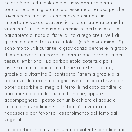
colore è dato da molecole antiossidanti chiamate
betalaine che migliorano la pressione arteriosa perché
favoriscono la produzione di ossido nitrico, un
importante vasodilatatore; è ricca di nutrienti come la
vitamina C, utile in caso di anemia o ipertensione. La
barbabietola, ricca di fibre, aiuta a regolare i livelli di
glicemia e colesterolemia, i folati (cioè la vitamina B9)
sono molto utili durante la gravidanza perché è in grado
di promuovere una corretta formazione e crescita dei
tessuti embrionali. La barbabietola potenzia poi il
sistema immunitario e mantiene la pelle in salute,
grazie alla vitamina C; contrasta l’anemia grazie alla
presenza di ferro ma bisogna avere un’accortezza: per
poter assorbire al meglio il ferro, è indicato condire la
barbabietola con del succo di limone, oppure,
accompagnare il pasto con un bicchiere di acqua e il
succo di mezzo limone, che, fornirà la vitamina C
necessaria per favorire l'assorbimento del ferro dai
vegetali.
Della barbabietola si consuma prevalente la radice, ma