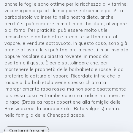
anche le foglie sono ottime per la ricchezza di vitamine:
vi consigliamo quindi di mangiare entrambi le parti! La
barbabietola va inserita nella nostra dieta, anche
perché si può cucinare in molti modi: bollitura, al vapore
o al forno. Per praticità, può essere molto utile
acquistare le barbabietole precotte solitamente al
vapore, e vendute sottovuoto. In questo caso, sono già
pronte all’uso e le si può tagliare a cubetti in un’insalata
oppure rosolare su piastra rovente, in modo da
esaltarne il gusto. È bene sottolineare che, per
mantenere le proprietà delle barbabietole rosse, è da
preferire la cottura al vapore. Ricordate infine che la
radice di barbabietola viene spesso chiamata
impropriamente rapa rossa, ma non sono esattamente
la stessa cosa. Entrambe sono una radice, ma, mentre
la rapa (Brassica rapa) appartiene alla famiglia delle
Brassicaceae, la barbabietola (Beta vulgaris) rientra
nella famiglia delle Chenopodiaceae.
Contorni freschi