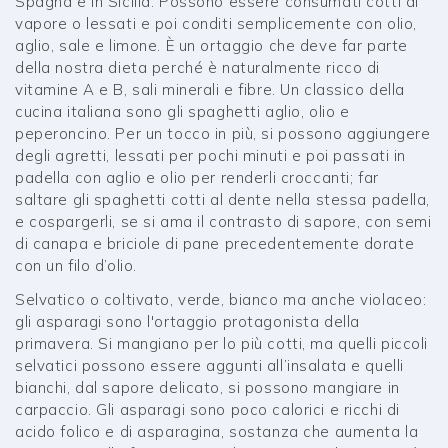
Spagna e in Sicilia. Possono essere consumati cotti al
vapore o lessati e poi conditi semplicemente con olio,
aglio, sale e limone. È un ortaggio che deve far parte
della nostra dieta perché è naturalmente ricco di
vitamine A e B, sali minerali e fibre. Un classico della
cucina italiana sono gli spaghetti aglio, olio e
peperoncino. Per un tocco in più, si possono aggiungere
degli agretti, lessati per pochi minuti e poi passati in
padella con aglio e olio per renderli croccanti; far
saltare gli spaghetti cotti al dente nella stessa padella,
e cospargerli, se si ama il contrasto di sapore, con semi
di canapa e briciole di pane precedentemente dorate
con un filo d’olio.
Selvatico o coltivato, verde, bianco ma anche violaceo:
gli asparagi sono l'ortaggio protagonista della
primavera. Si mangiano per lo più cotti, ma quelli piccoli
selvatici possono essere aggunti all’insalata e quelli
bianchi, dal sapore delicato, si possono mangiare in
carpaccio. Gli asparagi sono poco calorici e ricchi di
acido folico e di asparagina, sostanza che aumenta la