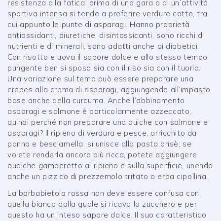
resistenza alla fatica: prima di una gara o di un’attività
sportiva intensa si tende a preferire verdure cotte, tra
cui appunto le punte di asparagi. Hanno proprietà
antiossidanti, diuretiche, disintossicanti, sono ricchi di
nutrienti e di minerali, sono adatti anche ai diabetici.
Con risotto e uova il sapore dolce e allo stesso tempo
pungente ben si sposa sia con il riso sia con il tuorlo.
Una variazione sul tema può essere preparare una
crepes alla crema di asparagi, aggiungendo all’impasto
base anche della curcuma. Anche l’abbinamento
asparagi e salmone è particolarmente azzeccato,
quindi perché non preparare una quiche con salmone e
asparagi? Il ripieno di verdura e pesce, arricchito da
panna e besciamella, si unisce alla pasta brisè; se
volete renderla ancora più ricca, potete aggiungere
qualche gamberetto al ripieno e sulla superficie, unendo
anche un pizzico di prezzemolo tritato o erba cipollina.
La barbabietola rossa non deve essere confusa con
quella bianca dalla quale si ricava lo zucchero e per
questo ha un inteso sapore dolce. Il suo caratteristico