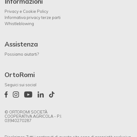
Informazioni
Privacy e Cookie Policy
Informativa privacy terze parti
Whistleblowing
Assistenza
Possiamo aiutarti?
OrtoRomi
Seguici sui social
© ORTOROMI SOCIETÀ
COOPERATIVA AGRICOLA - P.I.
03940270287
Disclaimer: Tutti i contenuti di questo sito sono di proprietà esclusiva