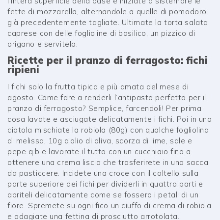
l’intera superficie della base e iniziate a sistemare le
fette di mozzarella, alternandole a quelle di pomodoro
già precedentemente tagliate. Ultimate la torta salata
caprese con delle foglioline di basilico, un pizzico di
origano e servitela.
Ricette per il pranzo di ferragosto: fichi
ripieni
I fichi solo la frutta tipica e più amata del mese di
agosto. Come fare a renderli l’antipasto perfetto per il
pranzo di ferragosto? Semplice, farcendoli! Per prima
cosa lavate e asciugate delicatamente i fichi. Poi in una
ciotola mischiate la robiola (80g) con qualche fogliolina
di melissa, 10g d’olio di oliva, scorza di lime, sale e
pepe q.b e lavorate il tutto con un cucchiaio fino a
ottenere una crema liscia che trasferirete in una sacca
da pasticcere. Incidete una croce con il coltello sulla
parte superiore dei fichi per dividerli in quattro parti e
apriteli delicatamente come se fossero i petali di un
fiore. Spremete su ogni fico un ciuffo di crema di robiola
e adagiate una fettina di prosciutto arrotolata.