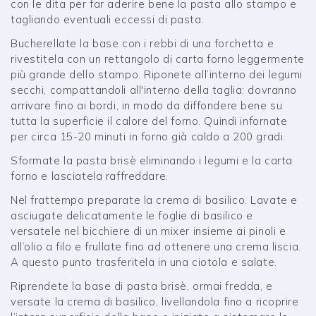
con le dita per far aderire bene la pasta allo stampo e
tagliando eventuali eccessi di pasta.
Bucherellate la base con i rebbi di una forchetta e
rivestitela con un rettangolo di carta forno leggermente
più grande dello stampo. Riponete all’interno dei legumi
secchi, compattandoli all'interno della taglia: dovranno
arrivare fino ai bordi, in modo da diffondere bene su
tutta la superficie il calore del forno. Quindi infornate
per circa 15-20 minuti in forno già caldo a 200 gradi.
Sformate la pasta brisè eliminando i legumi e la carta
forno e lasciatela raffreddare.
Nel frattempo preparate la crema di basilico. Lavate e
asciugate delicatamente le foglie di basilico e
versatele nel bicchiere di un mixer insieme ai pinoli e
all’olio a filo e frullate fino ad ottenere una crema liscia.
A questo punto trasferitela in una ciotola e salate.
Riprendete la base di pasta brisè, ormai fredda, e
versate la crema di basilico, livellandola fino a ricoprire