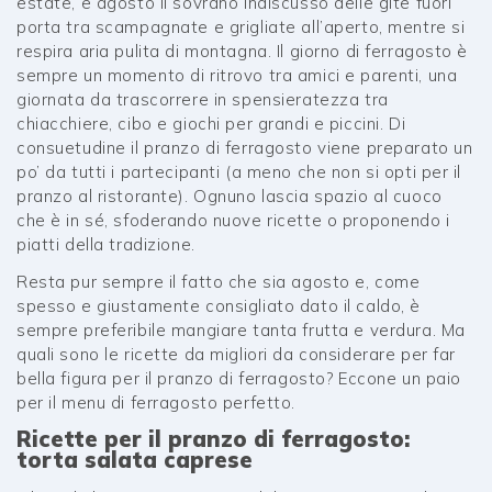
estate, è agosto il sovrano indiscusso delle gite fuori
porta tra scampagnate e grigliate all’aperto, mentre si
respira aria pulita di montagna. Il giorno di ferragosto è
sempre un momento di ritrovo tra amici e parenti, una
giornata da trascorrere in spensieratezza tra
chiacchiere, cibo e giochi per grandi e piccini. Di
consuetudine il pranzo di ferragosto viene preparato un
po’ da tutti i partecipanti (a meno che non si opti per il
pranzo al ristorante). Ognuno lascia spazio al cuoco
che è in sé, sfoderando nuove ricette o proponendo i
piatti della tradizione.
Resta pur sempre il fatto che sia agosto e, come
spesso e giustamente consigliato dato il caldo, è
sempre preferibile mangiare tanta frutta e verdura. Ma
quali sono le ricette da migliori da considerare per far
bella figura per il pranzo di ferragosto? Eccone un paio
per il menu di ferragosto perfetto.
Ricette per il pranzo di ferragosto:
torta salata caprese