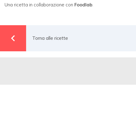
Una ricetta in collaborazione con
Foodlab
.
Torna alle ricette
Siamo soci della natura e ci
impegniamo ogni giorno per
assicurare il rispetto dell’ambiente
e garantire la genuinità dei nostri
prodotti.