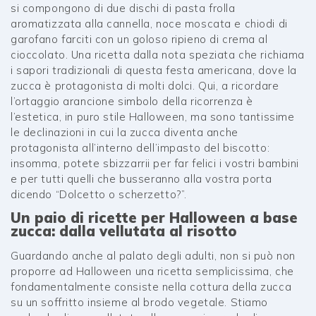
si compongono di due dischi di pasta frolla
aromatizzata alla cannella, noce moscata e chiodi di
garofano farciti con un goloso ripieno di crema al
cioccolato. Una ricetta dalla nota speziata che richiama
i sapori tradizionali di questa festa americana, dove la
zucca è protagonista di molti dolci. Qui, a ricordare
l’ortaggio arancione simbolo della ricorrenza è
l’estetica, in puro stile Halloween, ma sono tantissime
le declinazioni in cui la zucca diventa anche
protagonista all’interno dell’impasto del biscotto:
insomma, potete sbizzarrii per far felici i vostri bambini
e per tutti quelli che busseranno alla vostra porta
dicendo “Dolcetto o scherzetto?”.
Un paio di ricette per Halloween a base
zucca: dalla vellutata al risotto
Guardando anche al palato degli adulti, non si può non
proporre ad Halloween una ricetta semplicissima, che
fondamentalmente consiste nella cottura della zucca
su un soffritto insieme al brodo vegetale. Stiamo