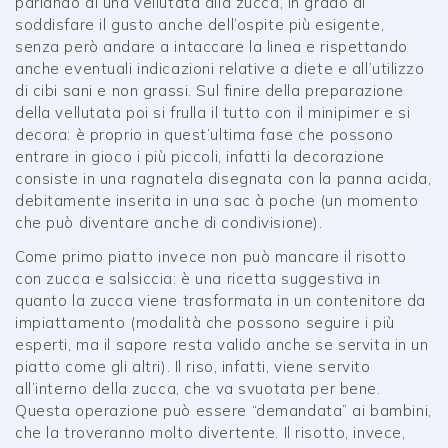
parlando di una vellutata alla zucca, in grado di
soddisfare il gusto anche dell’ospite più esigente,
senza però andare a intaccare la linea e rispettando
anche eventuali indicazioni relative a diete e all’utilizzo
di cibi sani e non grassi. Sul finire della preparazione
della vellutata poi si frulla il tutto con il minipimer e si
decora: è proprio in quest’ultima fase che possono
entrare in gioco i più piccoli, infatti la decorazione
consiste in una ragnatela disegnata con la panna acida,
debitamente inserita in una sac à poche (un momento
che può diventare anche di condivisione).
Come primo piatto invece non può mancare il risotto
con zucca e salsiccia: è una ricetta suggestiva in
quanto la zucca viene trasformata in un contenitore da
impiattamento (modalità che possono seguire i più
esperti, ma il sapore resta valido anche se servita in un
piatto come gli altri). Il riso, infatti, viene servito
all’interno della zucca, che va svuotata per bene.
Questa operazione può essere “demandata” ai bambini,
che la troveranno molto divertente. Il risotto, invece,