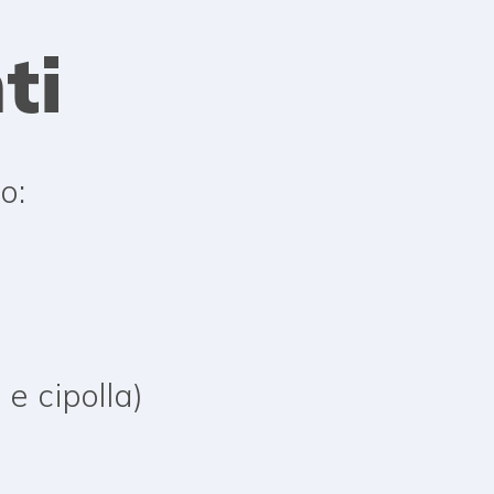
ti
o:
e cipolla)