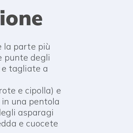
ione
e la parte più
e punte degli
 e tagliate a
ote e cipolla) e
 in una pentola
degli asparagi
edda e cuocete