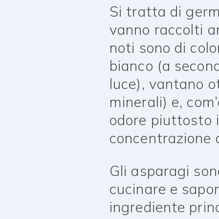
Si tratta di ger
vanno raccolti a
noti sono di colo
bianco (a second
luce), vantano ot
minerali) e, com’
odore piuttosto i
concentrazione d
Gli asparagi sono
cucinare e sapor
ingrediente prin