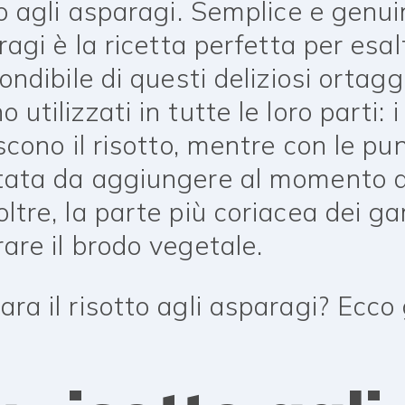
to agli asparagi. Semplice e genui
ragi è la ricetta perfetta per esal
ondibile di questi deliziosi ortagg
utilizzati in tutte le loro parti: 
scono il risotto, mentre con le pu
tata da aggiungere al momento d
ltre, la parte più coriacea dei g
are il brodo vegetale.
a il risotto agli asparagi? Ecco g