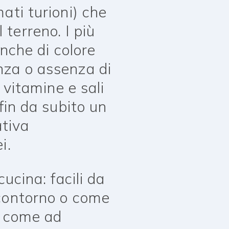
ati turioni) che
terreno. I più
anche di colore
nza o assenza di
 vitamine e sali
fin da subito un
ativa
i.
ucina: facili da
 contorno o come
, come ad