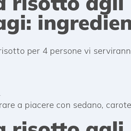
a risotto agli
gi: ingredien
risotto per 4 persone vi servirann
.
are a piacere con sedano, carote 
a risotto agli