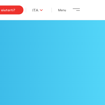
ITA
aiutarti?
Menu