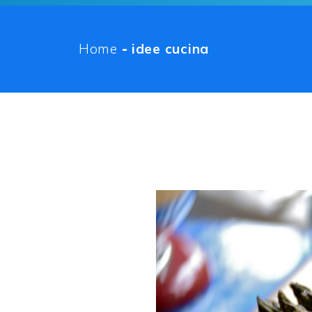
Home
-
idee cucina