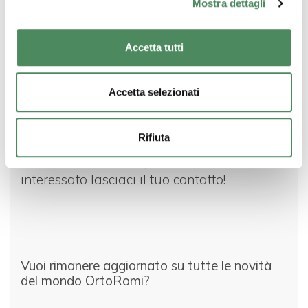
Mostra dettagli
Accetta tutti
Resta connesso
Accetta selezionati
Rifiuta
Lavoriamo per offrirvi sempre contenuti
freschi come i nostri prodotti. Se sei
interessato lasciaci il tuo contatto!
Vuoi rimanere aggiornato su tutte le novità
del mondo OrtoRomi?