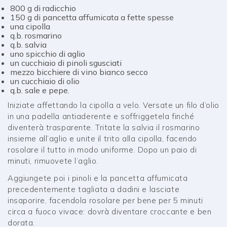
800 g di radicchio
150 g di pancetta affumicata a fette spesse
una cipolla
q.b. rosmarino
q.b. salvia
uno spicchio di aglio
un cucchiaio di pinoli sgusciati
mezzo bicchiere di vino bianco secco
un cucchiaio di olio
q.b. sale e pepe.
Iniziate affettando la cipolla a velo. Versate un filo d’olio
in una padella antiaderente e soffriggetela finché
diventerà trasparente. Tritate la salvia il rosmarino
insieme all’aglio e unite il trito alla cipolla, facendo
rosolare il tutto in modo uniforme. Dopo un paio di
minuti, rimuovete l’aglio.
Aggiungete poi i pinoli e la pancetta affumicata
precedentemente tagliata a dadini e lasciate
insaporire, facendola rosolare per bene per 5 minuti
circa a fuoco vivace: dovrà diventare croccante e ben
dorata.