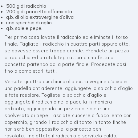
500 g di radicchio
200 g di pancetta affumicata
q.b. di olio extravergine d’oliva
uno spicchio di aglio
q.b. sale e pepe.
Per prima cosa lavate il radicchio ed eliminate il torso
finale. Tagliate il radicchio in quattro parti oppure otto,
se dovesse essere troppo grande. Prendete un pezzo
di radicchio ed arrotolategli attorno una fetta di
pancetta partendo dalla parte finale. Procedete così
fino a completarli tutti.
Versate quattro cucchiai d’olio extra vergine d’oliva in
una padella antiaderente, aggiungete lo spicchio d’aglio
e fate rosolare. Togliete lo spicchio d’aglio e
aggiungete il radicchio nella padella in maniera
ordinata, aggiungendo un pizzico di sale e una
spolverata di pepe. Lasciate cuocere a fuoco lento con
coperchio, girando il radicchio di tanto in tanto finché
non sarà ben appassito e la pancetta ben
rosolata. Impiattate il radicchio e servitelo caldo.