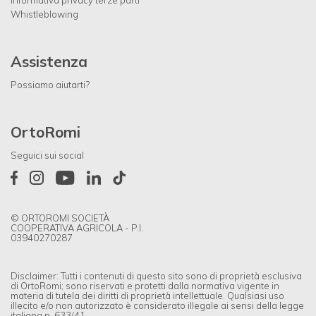
Whistleblowing
Assistenza
Possiamo aiutarti?
OrtoRomi
Seguici sui social
© ORTOROMI SOCIETÀ
COOPERATIVA AGRICOLA - P.I.
03940270287
Disclaimer: Tutti i contenuti di questo sito sono di proprietà esclusiva
di OrtoRomi; sono riservati e protetti dalla normativa vigente in
materia di tutela dei diritti di proprietà intellettuale. Qualsiasi uso
illecito e/o non autorizzato è considerato illegale ai sensi della legge
italiana n. 633/41.