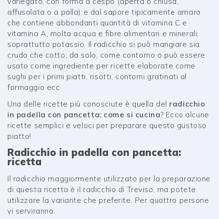
variegato, con forma a cespo (aperta o chiusa,
affusolata o a palla) e dal sapore tipicamente amaro
che contiene abbondanti quantità di vitamina C e
vitamina A, molta acqua e fibre alimentari e minerali,
soprattutto potassio. Il radicchio si può mangiare sia
crudo che cotto; da solo, come contorno o può essere
usato come ingrediente per ricette elaborate come
sughi per i primi piatti, risotti, contorni gratinati al
formaggio ecc.
Una delle ricette più conosciute è quella del
radicchio
in padella con pancetta: come si cucina
? Ecco alcune
ricette semplici e veloci per preparare questo gustoso
piatto!
Radicchio in padella con pancetta:
ricetta
Il radicchio maggiormente utilizzato per la preparazione
di questa ricetta è il radicchio di Treviso, ma potete
utilizzare la variante che preferite. Per quattro persone
vi serviranno: