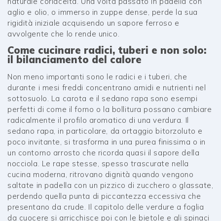
naturale coriaceità. Una volta passato in padella con
aglio e olio, o immerso in zuppe dense, perde la sua
rigidità iniziale acquisendo un sapore ferroso e
avvolgente che lo rende unico.
Come cucinare radici, tuberi e non solo:
il bilanciamento del calore
Non meno importanti sono le radici e i tuberi, che
durante i mesi freddi concentrano amidi e nutrienti nel
sottosuolo. La carota e il sedano rapa sono esempi
perfetti di come il forno o la bollitura possano cambiare
radicalmente il profilo aromatico di una verdura. Il
sedano rapa, in particolare, da ortaggio bitorzoluto e
poco invitante, si trasforma in una purea finissima o in
un contorno arrosto che ricorda quasi il sapore della
nocciola. Le rape stesse, spesso trascurate nella
cucina moderna, ritrovano dignità quando vengono
saltate in padella con un pizzico di zucchero o glassate,
perdendo quella punta di piccantezza eccessiva che
presentano da crude. Il capitolo delle verdure a foglia
da cuocere si arricchisce poi con le bietole e gli spinaci