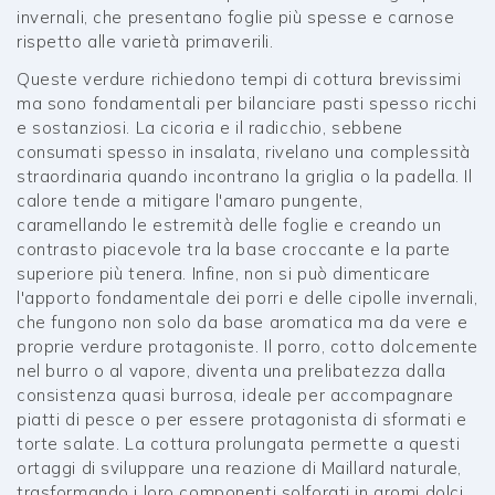
invernali, che presentano foglie più spesse e carnose
rispetto alle varietà primaverili.
Queste verdure richiedono tempi di cottura brevissimi
ma sono fondamentali per bilanciare pasti spesso ricchi
e sostanziosi. La cicoria e il radicchio, sebbene
consumati spesso in insalata, rivelano una complessità
straordinaria quando incontrano la griglia o la padella. Il
calore tende a mitigare l'amaro pungente,
caramellando le estremità delle foglie e creando un
contrasto piacevole tra la base croccante e la parte
superiore più tenera. Infine, non si può dimenticare
l'apporto fondamentale dei porri e delle cipolle invernali,
che fungono non solo da base aromatica ma da vere e
proprie verdure protagoniste. Il porro, cotto dolcemente
nel burro o al vapore, diventa una prelibatezza dalla
consistenza quasi burrosa, ideale per accompagnare
piatti di pesce o per essere protagonista di sformati e
torte salate. La cottura prolungata permette a questi
ortaggi di sviluppare una reazione di Maillard naturale,
trasformando i loro componenti solforati in aromi dolci