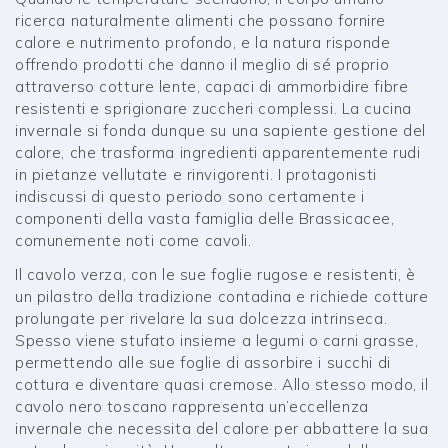
ricerca naturalmente alimenti che possano fornire
calore e nutrimento profondo, e la natura risponde
offrendo prodotti che danno il meglio di sé proprio
attraverso cotture lente, capaci di ammorbidire fibre
resistenti e sprigionare zuccheri complessi. La cucina
invernale si fonda dunque su una sapiente gestione del
calore, che trasforma ingredienti apparentemente rudi
in pietanze vellutate e rinvigorenti. I protagonisti
indiscussi di questo periodo sono certamente i
componenti della vasta famiglia delle Brassicacee,
comunemente noti come cavoli.
Il cavolo verza, con le sue foglie rugose e resistenti, è
un pilastro della tradizione contadina e richiede cotture
prolungate per rivelare la sua dolcezza intrinseca.
Spesso viene stufato insieme a legumi o carni grasse,
permettendo alle sue foglie di assorbire i succhi di
cottura e diventare quasi cremose. Allo stesso modo, il
cavolo nero toscano rappresenta un’eccellenza
invernale che necessita del calore per abbattere la sua