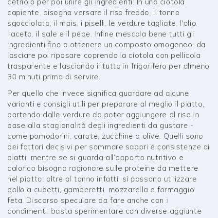
cetriolo per poi unire gli ingredienti: In una ciotola
capiente, bisogna versare il riso freddo, il tonno
sgocciolato, il mais, i piselli, le verdure tagliate, l'olio,
l'aceto, il sale e il pepe. Infine mescola bene tutti gli
ingredienti fino a ottenere un composto omogeneo, da
lasciare poi riposare coprendo la ciotola con pellicola
trasparente e lasciando il tutto in frigorifero per almeno
30 minuti prima di servire.
Per quello che invece significa guardare ad alcune
varianti e consigli utili per preparare al meglio il piatto,
partendo dalle verdure da poter aggiungere al riso in
base alla stagionalità degli ingredienti da gustare -
come pomodorini, carote, zucchine o olive. Quelli sono
dei fattori decisivi per sommare sapori e consistenze ai
piatti, mentre se si guarda all’apporto nutritivo e
calorico bisogna ragionare sulle proteine da mettere
nel piatto: oltre al tonno infatti, si possono utilizzare
pollo a cubetti, gamberetti, mozzarella o formaggio
feta. Discorso speculare da fare anche con i
condimenti: basta sperimentare con diverse aggiunte