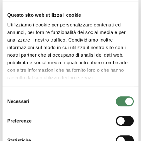
Lavoriamo per offrirvi sempre contenuti
freschi come i nostri prodotti. Se sei
Questo sito web utilizza i cookie
interessato lasciaci il tuo contatto!
Utilizziamo i cookie per personalizzare contenuti ed
annunci, per fornire funzionalità dei social media e per
analizzare il nostro traffico. Condividiamo inoltre
informazioni sul modo in cui utilizza il nostro sito con i
nostri partner che si occupano di analisi dei dati web,
Vuoi rimanere aggiornato su tutte le novità
pubblicità e social media, i quali potrebbero combinarle
del mondo OrtoRomi?
con altre informazioni che ha fornito loro o che hanno
raccolto dal suo utilizzo dei loro servizi.
Selezione
Necessari
del
consenso
Ho preso visione dell’Informativa e autorizzo il trattamento
dei miei dati ai sensi del Regolamento UE 2016/679 del
Preferenze
Parlamento Europeo e del Consiglio del 27 Aprile 2016
(GDPR)*
Statistiche