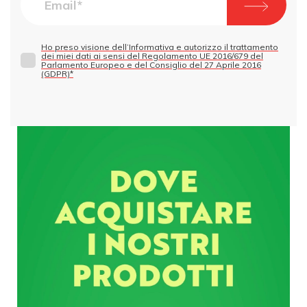
Ho preso visione dell’Informativa e autorizzo il trattamento
dei miei dati ai sensi del Regolamento UE 2016/679 del
Parlamento Europeo e del Consiglio del 27 Aprile 2016
(GDPR)*