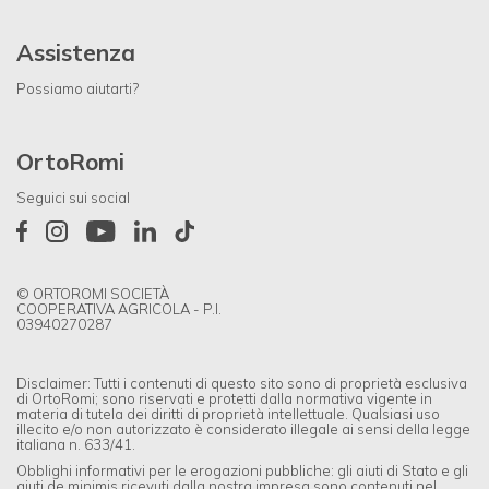
Assistenza
Possiamo aiutarti?
OrtoRomi
Seguici sui social
© ORTOROMI SOCIETÀ
COOPERATIVA AGRICOLA - P.I.
03940270287
Disclaimer: Tutti i contenuti di questo sito sono di proprietà esclusiva
di OrtoRomi; sono riservati e protetti dalla normativa vigente in
materia di tutela dei diritti di proprietà intellettuale. Qualsiasi uso
illecito e/o non autorizzato è considerato illegale ai sensi della legge
italiana n. 633/41.
Obblighi informativi per le erogazioni pubbliche: gli aiuti di Stato e gli
aiuti de minimis ricevuti dalla nostra impresa sono contenuti nel