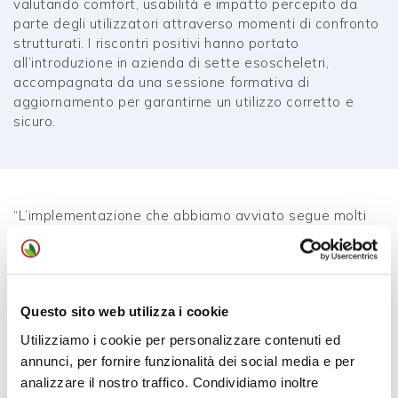
valutando comfort, usabilità e impatto percepito da
parte degli utilizzatori attraverso momenti di confronto
strutturati. I riscontri positivi hanno portato
all’introduzione in azienda di sette esoscheletri,
accompagnata da una sessione formativa di
aggiornamento per garantirne un utilizzo corretto e
sicuro.
“L’implementazione che abbiamo avviato segue molti
dei passaggi previsti dalla UNI/TR 11950:2024, la linea
guida tecnica raccomandata per orientare l’adozione
corretta e consapevole degli esoscheletri
occupazionali. Pur non essendo obbligatoria, la norma
Questo sito web utilizza i cookie
fornisce un percorso strutturato per la valutazione
preliminare e l’adozione di questi importanti dispositivi -
Utilizziamo i cookie per personalizzare contenuti ed
dichiara Luca Chinaglia, AD e Direttore Risorse Umane
annunci, per fornire funzionalità dei social media e per
di OrtoRomi. Questo ci posiziona tra le prime realtà
analizzare il nostro traffico. Condividiamo inoltre
italiane a seguire un approccio metodico, in linea con le