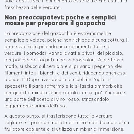
sale, costituisce il condimento essenziale che esalta la
freschezza delle verdure.
Non preoccupatevi: poche e semplici
mosse per preparare il gazpacho
La preparazione del gazpacho è estremamente
semplice e veloce, poiché non richiede alcuna cottura. Il
processo inizia pulendo accuratamente tutte le
verdure. I pomodori vanno lavati e privati del picciolo,
per poi essere tagliati a pezzi grossolani. Allo stesso
modo, si sbuccia il cetriolo e si privano i peperoni dei
filamenti interni bianchi e dei semi, riducendo anch'essi
a cubetti. Dopo aver pelato la cipolla e l'aglio, si
spezzetta il pane raffermo e lo si lascia ammorbidire
per qualche minuto in una ciotola con un po' d'acqua e
una parte dell'aceto di vino rosso, strizzandolo
leggermente prima dell'uso.
A questo punto, si trasferiscono tutte le verdure
tagliate e il pane ammollato all'interno del boccale di un
frullatore capiente o si utilizza un mixer a immersione.