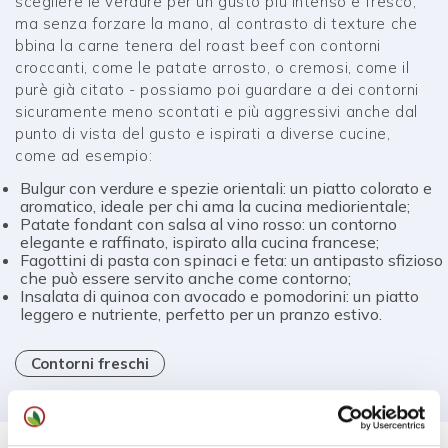
scegliere le verdure per un gusto più intenso e fresco,
ma senza forzare la mano, al contrasto di texture che
bbina la carne tenera del roast beef con contorni
croccanti, come le patate arrosto, o cremosi, come il
purè già citato - possiamo poi guardare a dei contorni
sicuramente meno scontati e più aggressivi anche dal
punto di vista del gusto e ispirati a diverse cucine,
come ad esempio:
Bulgur con verdure e spezie orientali: un piatto colorato e
aromatico, ideale per chi ama la cucina mediorientale;
Patate fondant con salsa al vino rosso: un contorno
elegante e raffinato, ispirato alla cucina francese;
Fagottini di pasta con spinaci e feta: un antipasto sfizioso
che può essere servito anche come contorno;
Insalata di quinoa con avocado e pomodorini: un piatto
leggero e nutriente, perfetto per un pranzo estivo.
Contorni freschi