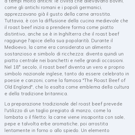
a tempi molto antichi: le civiltà che allevavano bovini,
come gli antichi romani e i popoli germanici,
apprezzavano già il gusto della carne arrostita.
Tuttavia, è con la diffusione della cucina medievale che
il roast beef inizia a prendere forma come piatto
distintivo, anche se è in Inghilterra che il roast beef
raggiunge l'apice della sua popolarità. Durante il
Medioevo, la carne era considerata un alimento
sostanzioso e simbolo di ricchezza: diventa quindi un
piatto centrale nei banchetti e nelle grandi occasioni.
Nel 18° secolo, il roast beef diventa un vero e proprio
simbolo nazionale inglese, tanto da essere celebrato in
poesie e canzoni, come la famosa "The Roast Beef of
Old England", che lo esalta come emblema della cultura
e della tradizione britannica.
La preparazione tradizionale del roast beef prevede
l'utilizzo di un taglio pregiato di manzo, come la
lombata o il filetto: la carne viene insaporita con sale,
pepe e talvolta erbe aromatiche, poi arrostita
lentamente in forno o allo spiedo. Un elemento