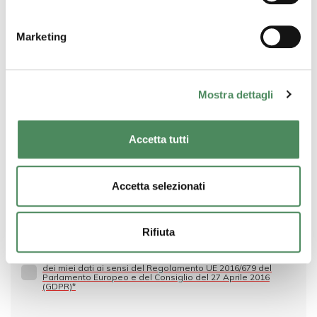
Lavoriamo per offrirvi sempre contenuti
freschi come i nostri prodotti. Se sei
Marketing
interessato lasciaci il tuo contatto!
Mostra dettagli
Vuoi rimanere aggiornato su tutte le novità
Accetta tutti
del mondo OrtoRomi?
Accetta selezionati
Rifiuta
Ho preso visione dell’Informativa e autorizzo il trattamento
dei miei dati ai sensi del Regolamento UE 2016/679 del
Parlamento Europeo e del Consiglio del 27 Aprile 2016
(GDPR)*