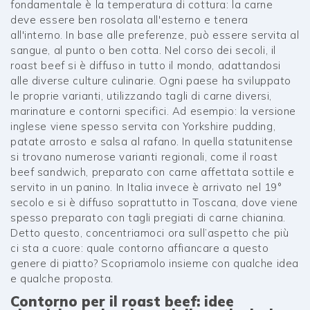
fondamentale è la temperatura di cottura: la carne
deve essere ben rosolata all'esterno e tenera
all'interno. In base alle preferenze, può essere servita al
sangue, al punto o ben cotta. Nel corso dei secoli, il
roast beef si è diffuso in tutto il mondo, adattandosi
alle diverse culture culinarie. Ogni paese ha sviluppato
le proprie varianti, utilizzando tagli di carne diversi,
marinature e contorni specifici. Ad esempio: la versione
inglese viene spesso servita con Yorkshire pudding,
patate arrosto e salsa al rafano. In quella statunitense
si trovano numerose varianti regionali, come il roast
beef sandwich, preparato con carne affettata sottile e
servito in un panino. In Italia invece è arrivato nel 19°
secolo e si è diffuso soprattutto in Toscana, dove viene
spesso preparato con tagli pregiati di carne chianina.
Detto questo, concentriamoci ora sull’aspetto che più
ci sta a cuore: quale contorno affiancare a questo
genere di piatto? Scopriamolo insieme con qualche idea
e qualche proposta.
Contorno per il roast beef: idee