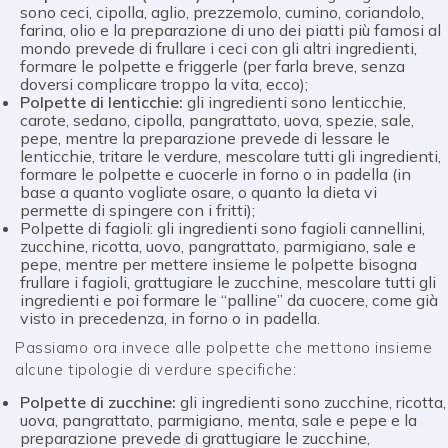
sono ceci, cipolla, aglio, prezzemolo, cumino, coriandolo,
farina, olio e la preparazione di uno dei piatti più famosi al
mondo prevede di frullare i ceci con gli altri ingredienti,
formare le polpette e friggerle (per farla breve, senza
doversi complicare troppo la vita, ecco);
Polpette di lenticchie:
gli ingredienti sono lenticchie,
carote, sedano, cipolla, pangrattato, uova, spezie, sale,
pepe, mentre la preparazione prevede di lessare le
lenticchie, tritare le verdure, mescolare tutti gli ingredienti,
formare le polpette e cuocerle in forno o in padella (in
base a quanto vogliate osare, o quanto la dieta vi
permette di spingere con i fritti);
Polpette di fagioli: gli ingredienti sono fagioli cannellini,
zucchine, ricotta, uovo, pangrattato, parmigiano, sale e
pepe, mentre per mettere insieme le polpette bisogna
frullare i fagioli, grattugiare le zucchine, mescolare tutti gli
ingredienti e poi formare le “palline” da cuocere, come già
visto in precedenza, in forno o in padella.
Passiamo ora invece alle polpette che mettono insieme
alcune tipologie di verdure specifiche:
Polpette di zucchine:
gli ingredienti sono zucchine, ricotta,
uova, pangrattato, parmigiano, menta, sale e pepe e la
preparazione prevede di grattugiare le zucchine,