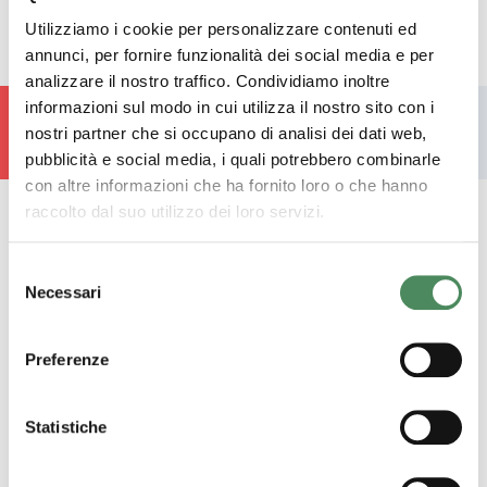
Utilizziamo i cookie per personalizzare contenuti ed
annunci, per fornire funzionalità dei social media e per
analizzare il nostro traffico. Condividiamo inoltre
informazioni sul modo in cui utilizza il nostro sito con i
Torna alle idee di cucina
nostri partner che si occupano di analisi dei dati web,
pubblicità e social media, i quali potrebbero combinarle
con altre informazioni che ha fornito loro o che hanno
raccolto dal suo utilizzo dei loro servizi.
Selezione
Necessari
del
Resta connesso
consenso
Preferenze
Lavoriamo per offrirvi sempre contenuti
Statistiche
freschi come i nostri prodotti. Se sei
interessato lasciaci il tuo contatto!